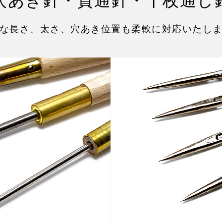
穴あき針・貫通針・千枚通し
な長さ、太さ、穴あき位置も柔軟に対応いたし