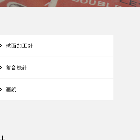
球面加工針
蓄音機針
画鋲