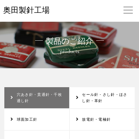
奥田製針工場
製品のご紹介
products
穴あき針・貫通針・千枚
セール針・さし針・ほさ
通し針
し針・革針
球面加工針
放電針・電極針