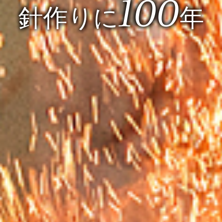
100
針作りに
年